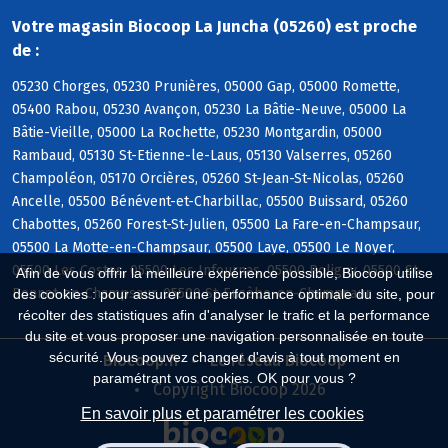
Votre magasin Biocoop La Juncha (05260) est proche
de :
05230 Chorges, 05230 Prunières, 05000 Gap, 05000 Romette,
05400 Rabou, 05230 Avançon, 05230 La Bâtie-Neuve, 05000 La
Bâtie-Vieille, 05000 La Rochette, 05230 Montgardin, 05000
Rambaud, 05130 St-Etienne-le-Laus, 05130 Valserres, 05260
Champoléon, 05170 Orcières, 05260 St-Jean-St-Nicolas, 05260
Ancelle, 05500 Bénévent-et-Charbillac, 05500 Buissard, 05260
Chabottes, 05260 Forest-St-Julien, 05500 La Fare-en-Champsaur,
05500 La Motte-en-Champsaur, 05500 Laye, 05500 Le Noyer,
05500 Les Costes, 05500 Les Infournas, 05500 Poligny, 05500 St-
Afin de vous offrir la meilleure expérience possible, Biocoop utilise
Bonnet-en-Champsaur, 05500 St-Eusèbe-en-Champsaur
des cookies : pour assurer une performance optimale du site, pour
récolter des statistiques afin d'analyser le trafic et la performance
du site et vous proposer une navigation personnalisée en toute
sécurité. Vous pouvez changer d'avis à tout moment en
Biocoop.fr
Le réseau Biocoop
paramétrant vos cookies. OK pour vous ?
Copyright Biocoop 2026
En savoir plus et paramétrer les cookies