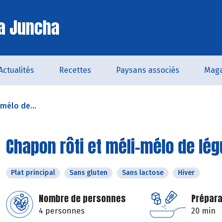
a Juncha
Actualités
Recettes
Paysans associés
Maga
mélo de...
Chapon rôti et méli-mélo de lé
Plat principal
Sans gluten
Sans lactose
Hiver
Nombre de personnes
Prépara
4 personnes
20 min