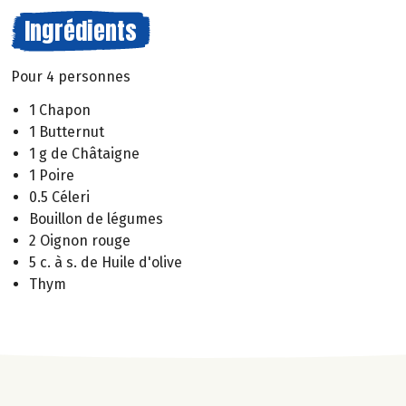
Ingrédients
Pour 4 personnes
1 Chapon
1 Butternut
1 g de Châtaigne
1 Poire
0.5 Céleri
Bouillon de légumes
2 Oignon rouge
5 c. à s. de Huile d'olive
Thym