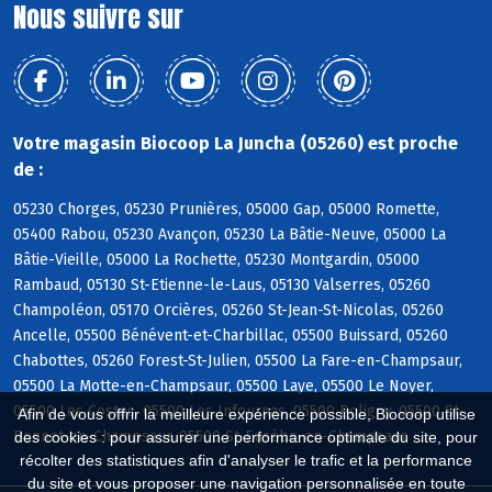
Nous suivre sur
Votre magasin Biocoop La Juncha (05260) est proche
de :
05230 Chorges, 05230 Prunières, 05000 Gap, 05000 Romette,
05400 Rabou, 05230 Avançon, 05230 La Bâtie-Neuve, 05000 La
Bâtie-Vieille, 05000 La Rochette, 05230 Montgardin, 05000
Rambaud, 05130 St-Etienne-le-Laus, 05130 Valserres, 05260
Champoléon, 05170 Orcières, 05260 St-Jean-St-Nicolas, 05260
Ancelle, 05500 Bénévent-et-Charbillac, 05500 Buissard, 05260
Chabottes, 05260 Forest-St-Julien, 05500 La Fare-en-Champsaur,
05500 La Motte-en-Champsaur, 05500 Laye, 05500 Le Noyer,
05500 Les Costes, 05500 Les Infournas, 05500 Poligny, 05500 St-
Afin de vous offrir la meilleure expérience possible, Biocoop utilise
Bonnet-en-Champsaur, 05500 St-Eusèbe-en-Champsaur
des cookies : pour assurer une performance optimale du site, pour
récolter des statistiques afin d'analyser le trafic et la performance
du site et vous proposer une navigation personnalisée en toute