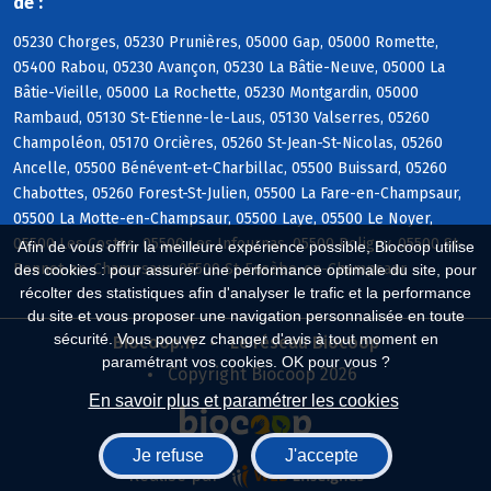
de :
05230 Chorges, 05230 Prunières, 05000 Gap, 05000 Romette,
05400 Rabou, 05230 Avançon, 05230 La Bâtie-Neuve, 05000 La
Bâtie-Vieille, 05000 La Rochette, 05230 Montgardin, 05000
Rambaud, 05130 St-Etienne-le-Laus, 05130 Valserres, 05260
Champoléon, 05170 Orcières, 05260 St-Jean-St-Nicolas, 05260
Ancelle, 05500 Bénévent-et-Charbillac, 05500 Buissard, 05260
Chabottes, 05260 Forest-St-Julien, 05500 La Fare-en-Champsaur,
05500 La Motte-en-Champsaur, 05500 Laye, 05500 Le Noyer,
05500 Les Costes, 05500 Les Infournas, 05500 Poligny, 05500 St-
Afin de vous offrir la meilleure expérience possible, Biocoop utilise
Bonnet-en-Champsaur, 05500 St-Eusèbe-en-Champsaur
des cookies : pour assurer une performance optimale du site, pour
récolter des statistiques afin d'analyser le trafic et la performance
du site et vous proposer une navigation personnalisée en toute
sécurité. Vous pouvez changer d'avis à tout moment en
Biocoop.fr
Le réseau Biocoop
paramétrant vos cookies. OK pour vous ?
Copyright Biocoop 2026
En savoir plus et paramétrer les cookies
Je refuse
J'accepte
Réalisé par