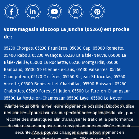
Votre magasin Biocoop La Juncha (05260) est proche
de :
05230 Chorges, 05230 Prunières, 05000 Gap, 05000 Romette,
05400 Rabou, 05230 Avançon, 05230 La Bâtie-Neuve, 05000 La
Bâtie-Vieille, 05000 La Rochette, 05230 Montgardin, 05000
Rambaud, 05130 St-Etienne-le-Laus, 05130 Valserres, 05260
Champoléon, 05170 Orcières, 05260 St-Jean-St-Nicolas, 05260
Ancelle, 05500 Bénévent-et-Charbillac, 05500 Buissard, 05260
Chabottes, 05260 Forest-St-Julien, 05500 La Fare-en-Champsaur,
05500 La Motte-en-Champsaur, 05500 Laye, 05500 Le Noyer,
05500 Les Costes, 05500 Les Infournas, 05500 Poligny, 05500 St-
Afin de vous offrir la meilleure expérience possible, Biocoop utilise
Bonnet-en-Champsaur, 05500 St-Eusèbe-en-Champsaur
des cookies : pour assurer une performance optimale du site, pour
récolter des statistiques afin d'analyser le trafic et la performance
du site et vous proposer une navigation personnalisée en toute
sécurité. Vous pouvez changer d'avis à tout moment en
Biocoop.fr
Le réseau Biocoop
paramétrant vos cookies. OK pour vous ?