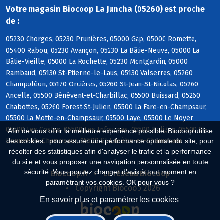
Votre magasin Biocoop La Juncha (05260) est proche
de :
05230 Chorges, 05230 Prunières, 05000 Gap, 05000 Romette,
05400 Rabou, 05230 Avançon, 05230 La Bâtie-Neuve, 05000 La
Bâtie-Vieille, 05000 La Rochette, 05230 Montgardin, 05000
Rambaud, 05130 St-Etienne-le-Laus, 05130 Valserres, 05260
Champoléon, 05170 Orcières, 05260 St-Jean-St-Nicolas, 05260
Ancelle, 05500 Bénévent-et-Charbillac, 05500 Buissard, 05260
Chabottes, 05260 Forest-St-Julien, 05500 La Fare-en-Champsaur,
05500 La Motte-en-Champsaur, 05500 Laye, 05500 Le Noyer,
05500 Les Costes, 05500 Les Infournas, 05500 Poligny, 05500 St-
Afin de vous offrir la meilleure expérience possible, Biocoop utilise
Bonnet-en-Champsaur, 05500 St-Eusèbe-en-Champsaur
des cookies : pour assurer une performance optimale du site, pour
récolter des statistiques afin d'analyser le trafic et la performance
du site et vous proposer une navigation personnalisée en toute
sécurité. Vous pouvez changer d'avis à tout moment en
Biocoop.fr
Le réseau Biocoop
paramétrant vos cookies. OK pour vous ?
Copyright Biocoop 2026
En savoir plus et paramétrer les cookies