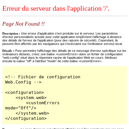
Erreur du serveur dans l'application '/'.
Page Not Found !!
Description :
Une erreur d'application s'est produite sur le serveur. Les paramètres
d'erreur personnalisés actuels pour cette application empêchent l'affichage à distance
des détails de l'erreur de l'application (pour des raisons de sécurité). Cependant, ils
peuvent être affichés par les navigateurs qui s'exécutent sur l'ordinateur serveur local.
Détails =
Pour permettre l'affichage des détails de ce message d'erreur spécifique sur les
ordinateurs distants, créez une balise <customErrors> dans un fichier de configuration
"web.config" situé dans le répertoire racine de l'application Web en cours. Attribuez
ensuite la valeur "off" à l'attribut "mode" de cette balise <customErrors>.
<!-- Fichier de configuration 
Web.Config -->

<configuration>

    <system.web>

        <customErrors 
mode="Off"/>

    </system.web>

</configuration>