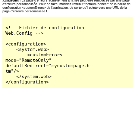
Remarques :
La page d'erreurs actuellement affichée peut être remplacée par une page
d'erreurs personnalisée. Pour ce faire, modifiez l'attribut "defaultRedirect" de la balise de
configuration <customErrors> de l'application, de sorte qu'il pointe vers une URL de la
page d'erreurs personnalisée !
<!-- Fichier de configuration 
Web.Config -->

<configuration>

    <system.web>

        <customErrors 
mode="RemoteOnly" 
defaultRedirect="mycustompage.h
tm"/>

    </system.web>

</configuration>