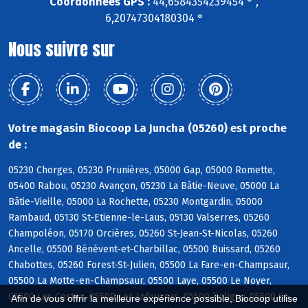
Coordonnées GPS :
44,6584354239454 ° ,
6,20747304180304 °
Nous suivre sur
Votre magasin Biocoop La Juncha (05260) est proche
de :
05230 Chorges, 05230 Prunières, 05000 Gap, 05000 Romette,
05400 Rabou, 05230 Avançon, 05230 La Bâtie-Neuve, 05000 La
Bâtie-Vieille, 05000 La Rochette, 05230 Montgardin, 05000
Rambaud, 05130 St-Etienne-le-Laus, 05130 Valserres, 05260
Champoléon, 05170 Orcières, 05260 St-Jean-St-Nicolas, 05260
Ancelle, 05500 Bénévent-et-Charbillac, 05500 Buissard, 05260
Chabottes, 05260 Forest-St-Julien, 05500 La Fare-en-Champsaur,
05500 La Motte-en-Champsaur, 05500 Laye, 05500 Le Noyer,
05500 Les Costes, 05500 Les Infournas, 05500 Poligny, 05500 St-
Afin de vous offrir la meilleure expérience possible, Biocoop utilise