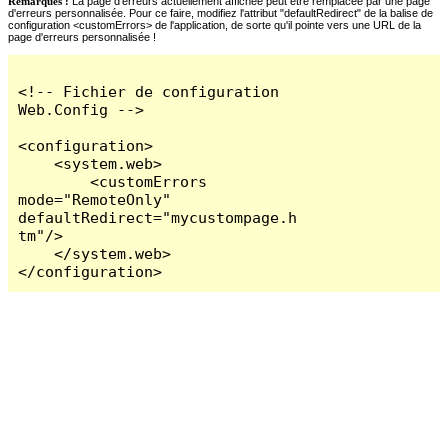
Remarques :
La page d'erreurs actuellement affichée peut être remplacée par une page
d'erreurs personnalisée. Pour ce faire, modifiez l'attribut "defaultRedirect" de la balise de
configuration <customErrors> de l'application, de sorte qu'il pointe vers une URL de la
page d'erreurs personnalisée !
<!-- Fichier de configuration 
Web.Config -->

<configuration>

    <system.web>

        <customErrors 
mode="RemoteOnly" 
defaultRedirect="mycustompage.h
tm"/>

    </system.web>

</configuration>