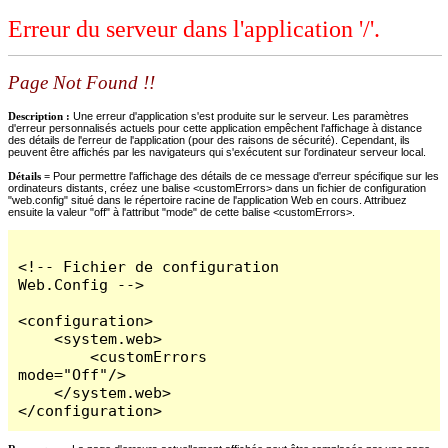
Erreur du serveur dans l'application '/'.
Page Not Found !!
Description :
Une erreur d'application s'est produite sur le serveur. Les paramètres
d'erreur personnalisés actuels pour cette application empêchent l'affichage à distance
des détails de l'erreur de l'application (pour des raisons de sécurité). Cependant, ils
peuvent être affichés par les navigateurs qui s'exécutent sur l'ordinateur serveur local.
Détails =
Pour permettre l'affichage des détails de ce message d'erreur spécifique sur les
ordinateurs distants, créez une balise <customErrors> dans un fichier de configuration
"web.config" situé dans le répertoire racine de l'application Web en cours. Attribuez
ensuite la valeur "off" à l'attribut "mode" de cette balise <customErrors>.
<!-- Fichier de configuration 
Web.Config -->

<configuration>

    <system.web>

        <customErrors 
mode="Off"/>

    </system.web>

</configuration>