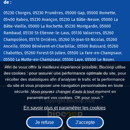
de :
05230 Chorges, 05230 Prunières, 05000 Gap, 05000 Romette,
05400 Rabou, 05230 Avançon, 05230 La Bâtie-Neuve, 05000 La
Bâtie-Vieille, 05000 La Rochette, 05230 Montgardin, 05000
Rambaud, 05130 St-Etienne-le-Laus, 05130 Valserres, 05260
Champoléon, 05170 Orcières, 05260 St-Jean-St-Nicolas, 05260
Ancelle, 05500 Bénévent-et-Charbillac, 05500 Buissard, 05260
Chabottes, 05260 Forest-St-Julien, 05500 La Fare-en-Champsaur,
05500 La Motte-en-Champsaur, 05500 Laye, 05500 Le Noyer,
05500 Les Costes, 05500 Les Infournas, 05500 Poligny, 05500 St-
Afin de vous offrir la meilleure expérience possible, Biocoop utilise
Bonnet-en-Champsaur, 05500 St-Eusèbe-en-Champsaur
des cookies : pour assurer une performance optimale du site, pour
récolter des statistiques afin d'analyser le trafic et la performance
du site et vous proposer une navigation personnalisée en toute
sécurité. Vous pouvez changer d'avis à tout moment en
Biocoop.fr
Le réseau Biocoop
paramétrant vos cookies. OK pour vous ?
Copyright Biocoop 2026
En savoir plus et paramétrer les cookies
Je refuse
J'accepte
Réalisé par