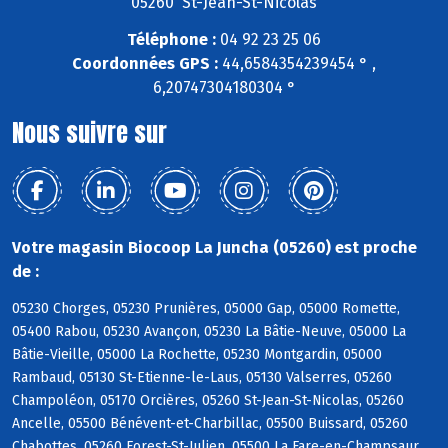
05260 St-Jean-St-Nicolas
Téléphone :
04 92 23 25 06
Coordonnées GPS :
44,6584354239454 ° ,
6,20747304180304 °
Nous suivre sur
Votre magasin Biocoop La Juncha (05260) est proche
de :
05230 Chorges, 05230 Prunières, 05000 Gap, 05000 Romette,
05400 Rabou, 05230 Avançon, 05230 La Bâtie-Neuve, 05000 La
Bâtie-Vieille, 05000 La Rochette, 05230 Montgardin, 05000
Rambaud, 05130 St-Etienne-le-Laus, 05130 Valserres, 05260
Champoléon, 05170 Orcières, 05260 St-Jean-St-Nicolas, 05260
Ancelle, 05500 Bénévent-et-Charbillac, 05500 Buissard, 05260
Chabottes, 05260 Forest-St-Julien, 05500 La Fare-en-Champsaur,