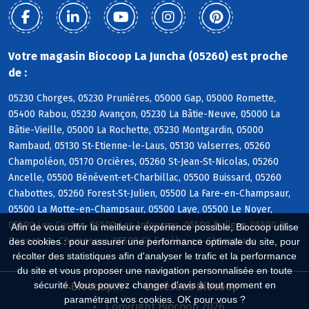
Votre magasin Biocoop La Juncha (05260) est proche
de :
05230 Chorges, 05230 Prunières, 05000 Gap, 05000 Romette,
05400 Rabou, 05230 Avançon, 05230 La Bâtie-Neuve, 05000 La
Bâtie-Vieille, 05000 La Rochette, 05230 Montgardin, 05000
Rambaud, 05130 St-Etienne-le-Laus, 05130 Valserres, 05260
Champoléon, 05170 Orcières, 05260 St-Jean-St-Nicolas, 05260
Ancelle, 05500 Bénévent-et-Charbillac, 05500 Buissard, 05260
Chabottes, 05260 Forest-St-Julien, 05500 La Fare-en-Champsaur,
05500 La Motte-en-Champsaur, 05500 Laye, 05500 Le Noyer,
05500 Les Costes, 05500 Les Infournas, 05500 Poligny, 05500 St-
Afin de vous offrir la meilleure expérience possible, Biocoop utilise
Bonnet-en-Champsaur, 05500 St-Eusèbe-en-Champsaur
des cookies : pour assurer une performance optimale du site, pour
récolter des statistiques afin d'analyser le trafic et la performance
du site et vous proposer une navigation personnalisée en toute
sécurité. Vous pouvez changer d'avis à tout moment en
Biocoop.fr
Le réseau Biocoop
paramétrant vos cookies. OK pour vous ?
Copyright Biocoop 2026