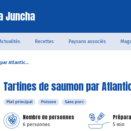
a Juncha
Actualités
Recettes
Paysans associés
Maga
ar Atlantic...
Tartines de saumon par Atlanti
Plat principal
Poisson
Sans porc
Nombre de personnes
Prépara
6 personnes
5 min