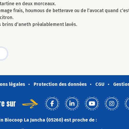
e tartine en deux morceaux.
omage frais, houmous de betterave ou de l'avocat quand c'est
citron.
 brins d'aneth préalablement lavés.
ons légales
Protection des données
CGU
Gestio
re sur
n Biocoop La Juncha (05260) est proche de :