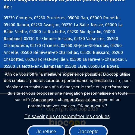
de :
05230 Chorges, 05230 Prunières, 05000 Gap, 05000 Romette,
05400 Rabou, 05230 Avançon, 05230 La Bâtie-Neuve, 05000 La
Bâtie-Vieille, 05000 La Rochette, 05230 Montgardin, 05000
Rambaud, 05130 St-Etienne-le-Laus, 05130 Valserres, 05260
Champoléon, 05170 Orcières, 05260 St-Jean-St-Nicolas, 05260
Ancelle, 05500 Bénévent-et-Charbillac, 05500 Buissard, 05260
Chabottes, 05260 Forest-St-Julien, 05500 La Fare-en-Champsaur,
05500 La Motte-en-Champsaur, 05500 Laye, 05500 Le Noyer,
05500 Les Costes, 05500 Les Infournas, 05500 Poligny, 05500 St-
Afin de vous offrir la meilleure expérience possible, Biocoop utilise
Bonnet-en-Champsaur, 05500 St-Eusèbe-en-Champsaur
des cookies : pour assurer une performance optimale du site, pour
récolter des statistiques afin d'analyser le trafic et la performance
du site et vous proposer une navigation personnalisée en toute
sécurité. Vous pouvez changer d'avis à tout moment en
Biocoop.fr
Le réseau Biocoop
paramétrant vos cookies. OK pour vous ?
Copyright Biocoop 2026
En savoir plus et paramétrer les cookies
Je refuse
J'accepte