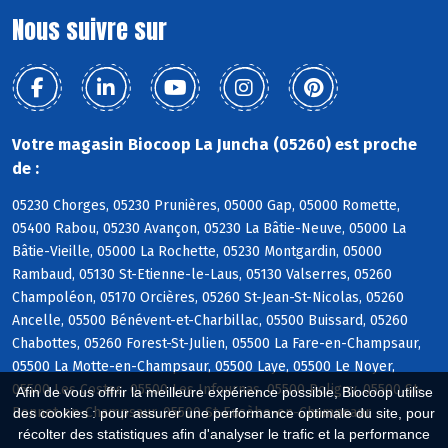
Nous suivre sur
Votre magasin Biocoop La Juncha (05260) est proche
de :
05230 Chorges, 05230 Prunières, 05000 Gap, 05000 Romette,
05400 Rabou, 05230 Avançon, 05230 La Bâtie-Neuve, 05000 La
Bâtie-Vieille, 05000 La Rochette, 05230 Montgardin, 05000
Rambaud, 05130 St-Etienne-le-Laus, 05130 Valserres, 05260
Champoléon, 05170 Orcières, 05260 St-Jean-St-Nicolas, 05260
Ancelle, 05500 Bénévent-et-Charbillac, 05500 Buissard, 05260
Chabottes, 05260 Forest-St-Julien, 05500 La Fare-en-Champsaur,
05500 La Motte-en-Champsaur, 05500 Laye, 05500 Le Noyer,
05500 Les Costes, 05500 Les Infournas, 05500 Poligny, 05500 St-
Afin de vous offrir la meilleure expérience possible, Biocoop utilise
Bonnet-en-Champsaur, 05500 St-Eusèbe-en-Champsaur
des cookies : pour assurer une performance optimale du site, pour
récolter des statistiques afin d'analyser le trafic et la performance