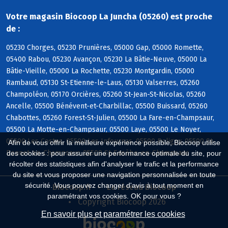
Votre magasin Biocoop La Juncha (05260) est proche
de :
05230 Chorges, 05230 Prunières, 05000 Gap, 05000 Romette,
05400 Rabou, 05230 Avançon, 05230 La Bâtie-Neuve, 05000 La
Bâtie-Vieille, 05000 La Rochette, 05230 Montgardin, 05000
Rambaud, 05130 St-Etienne-le-Laus, 05130 Valserres, 05260
Champoléon, 05170 Orcières, 05260 St-Jean-St-Nicolas, 05260
Ancelle, 05500 Bénévent-et-Charbillac, 05500 Buissard, 05260
Chabottes, 05260 Forest-St-Julien, 05500 La Fare-en-Champsaur,
05500 La Motte-en-Champsaur, 05500 Laye, 05500 Le Noyer,
05500 Les Costes, 05500 Les Infournas, 05500 Poligny, 05500 St-
Afin de vous offrir la meilleure expérience possible, Biocoop utilise
Bonnet-en-Champsaur, 05500 St-Eusèbe-en-Champsaur
des cookies : pour assurer une performance optimale du site, pour
récolter des statistiques afin d'analyser le trafic et la performance
du site et vous proposer une navigation personnalisée en toute
sécurité. Vous pouvez changer d'avis à tout moment en
Biocoop.fr
Le réseau Biocoop
paramétrant vos cookies. OK pour vous ?
Copyright Biocoop 2026
En savoir plus et paramétrer les cookies