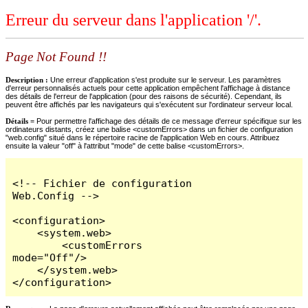
Erreur du serveur dans l'application '/'.
Page Not Found !!
Description :
Une erreur d'application s'est produite sur le serveur. Les paramètres
d'erreur personnalisés actuels pour cette application empêchent l'affichage à distance
des détails de l'erreur de l'application (pour des raisons de sécurité). Cependant, ils
peuvent être affichés par les navigateurs qui s'exécutent sur l'ordinateur serveur local.
Détails =
Pour permettre l'affichage des détails de ce message d'erreur spécifique sur les
ordinateurs distants, créez une balise <customErrors> dans un fichier de configuration
"web.config" situé dans le répertoire racine de l'application Web en cours. Attribuez
ensuite la valeur "off" à l'attribut "mode" de cette balise <customErrors>.
<!-- Fichier de configuration 
Web.Config -->

<configuration>

    <system.web>

        <customErrors 
mode="Off"/>

    </system.web>

</configuration>