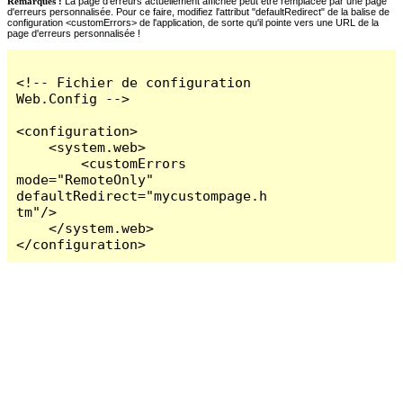
Remarques :
La page d'erreurs actuellement affichée peut être remplacée par une page
d'erreurs personnalisée. Pour ce faire, modifiez l'attribut "defaultRedirect" de la balise de
configuration <customErrors> de l'application, de sorte qu'il pointe vers une URL de la
page d'erreurs personnalisée !
<!-- Fichier de configuration 
Web.Config -->

<configuration>

    <system.web>

        <customErrors 
mode="RemoteOnly" 
defaultRedirect="mycustompage.h
tm"/>

    </system.web>

</configuration>