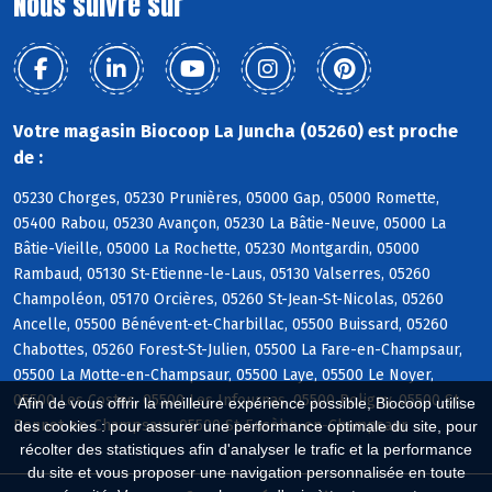
Nous suivre sur
Votre magasin Biocoop La Juncha (05260) est proche
de :
05230 Chorges, 05230 Prunières, 05000 Gap, 05000 Romette,
05400 Rabou, 05230 Avançon, 05230 La Bâtie-Neuve, 05000 La
Bâtie-Vieille, 05000 La Rochette, 05230 Montgardin, 05000
Rambaud, 05130 St-Etienne-le-Laus, 05130 Valserres, 05260
Champoléon, 05170 Orcières, 05260 St-Jean-St-Nicolas, 05260
Ancelle, 05500 Bénévent-et-Charbillac, 05500 Buissard, 05260
Chabottes, 05260 Forest-St-Julien, 05500 La Fare-en-Champsaur,
05500 La Motte-en-Champsaur, 05500 Laye, 05500 Le Noyer,
05500 Les Costes, 05500 Les Infournas, 05500 Poligny, 05500 St-
Afin de vous offrir la meilleure expérience possible, Biocoop utilise
Bonnet-en-Champsaur, 05500 St-Eusèbe-en-Champsaur
des cookies : pour assurer une performance optimale du site, pour
récolter des statistiques afin d'analyser le trafic et la performance
du site et vous proposer une navigation personnalisée en toute