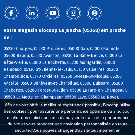
Votre magasin Biocoop La Juncha (05260) est proche
de :
05230 Chorges, 05230 Prunières, 05000 Gap, 05000 Romette,
05400 Rabou, 05230 Avançon, 05230 La Bâtie-Neuve, 05000 La
Bâtie-Vieille, 05000 La Rochette, 05230 Montgardin, 05000
Rambaud, 05130 St-Etienne-le-Laus, 05130 Valserres, 05260
Champoléon, 05170 Orcières, 05260 St-Jean-St-Nicolas, 05260
Ancelle, 05500 Bénévent-et-Charbillac, 05500 Buissard, 05260
Chabottes, 05260 Forest-St-Julien, 05500 La Fare-en-Champsaur,
05500 La Motte-en-Champsaur, 05500 Laye, 05500 Le Noyer,
05500 Les Costes, 05500 Les Infournas, 05500 Poligny, 05500 St-
Afin de vous offrir la meilleure expérience possible, Biocoop utilise
Bonnet-en-Champsaur, 05500 St-Eusèbe-en-Champsaur
des cookies : pour assurer une performance optimale du site, pour
récolter des statistiques afin d'analyser le trafic et la performance
du site et vous proposer une navigation personnalisée en toute
sécurité. Vous pouvez changer d'avis à tout moment en
Biocoop.fr
Le réseau Biocoop