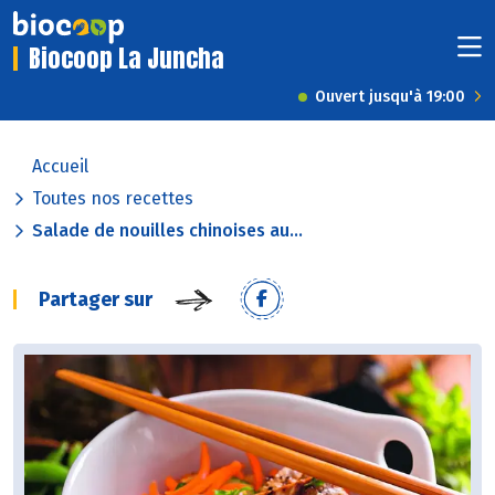
Biocoop La Juncha
Ouvert jusqu'à 19:00
Accueil
Toutes nos recettes
Salade de nouilles chinoises au...
Partager sur