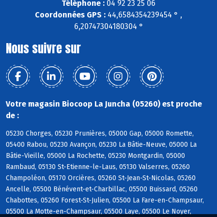
Téléphone :
04 92 23 25 06
Coordonnées GPS :
44,6584354239454 ° ,
6,20747304180304 °
Nous suivre sur
Votre magasin Biocoop La Juncha (05260) est proche
de :
05230 Chorges, 05230 Prunières, 05000 Gap, 05000 Romette,
05400 Rabou, 05230 Avançon, 05230 La Bâtie-Neuve, 05000 La
Bâtie-Vieille, 05000 La Rochette, 05230 Montgardin, 05000
Rambaud, 05130 St-Etienne-le-Laus, 05130 Valserres, 05260
Champoléon, 05170 Orcières, 05260 St-Jean-St-Nicolas, 05260
Ancelle, 05500 Bénévent-et-Charbillac, 05500 Buissard, 05260
Chabottes, 05260 Forest-St-Julien, 05500 La Fare-en-Champsaur,
05500 La Motte-en-Champsaur, 05500 Laye, 05500 Le Noyer,