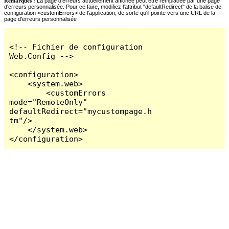
Remarques :
La page d'erreurs actuellement affichée peut être remplacée par une page
d'erreurs personnalisée. Pour ce faire, modifiez l'attribut "defaultRedirect" de la balise de
configuration <customErrors> de l'application, de sorte qu'il pointe vers une URL de la
page d'erreurs personnalisée !
<!-- Fichier de configuration 
Web.Config -->

<configuration>

    <system.web>

        <customErrors 
mode="RemoteOnly" 
defaultRedirect="mycustompage.h
tm"/>

    </system.web>

</configuration>