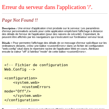
Erreur du serveur dans l'application '/'.
Page Not Found !!
Description :
Une erreur d'application s'est produite sur le serveur. Les paramètres
d'erreur personnalisés actuels pour cette application empêchent l'affichage à distance
des détails de l'erreur de l'application (pour des raisons de sécurité). Cependant, ils
peuvent être affichés par les navigateurs qui s'exécutent sur l'ordinateur serveur local.
Détails =
Pour permettre l'affichage des détails de ce message d'erreur spécifique sur les
ordinateurs distants, créez une balise <customErrors> dans un fichier de configuration
"web.config" situé dans le répertoire racine de l'application Web en cours. Attribuez
ensuite la valeur "off" à l'attribut "mode" de cette balise <customErrors>.
<!-- Fichier de configuration 
Web.Config -->

<configuration>

    <system.web>

        <customErrors 
mode="Off"/>

    </system.web>

</configuration>