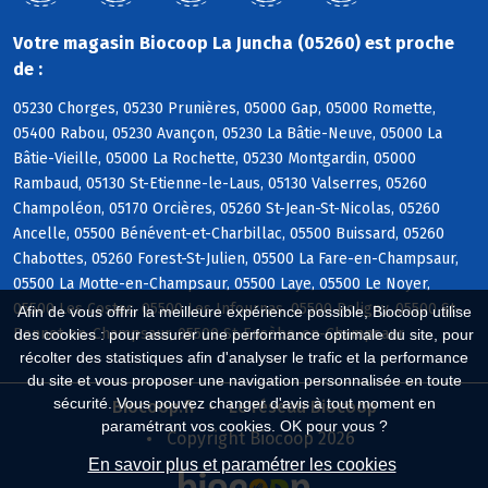
Votre magasin Biocoop La Juncha (05260) est proche
de :
05230 Chorges, 05230 Prunières, 05000 Gap, 05000 Romette,
05400 Rabou, 05230 Avançon, 05230 La Bâtie-Neuve, 05000 La
Bâtie-Vieille, 05000 La Rochette, 05230 Montgardin, 05000
Rambaud, 05130 St-Etienne-le-Laus, 05130 Valserres, 05260
Champoléon, 05170 Orcières, 05260 St-Jean-St-Nicolas, 05260
Ancelle, 05500 Bénévent-et-Charbillac, 05500 Buissard, 05260
Chabottes, 05260 Forest-St-Julien, 05500 La Fare-en-Champsaur,
05500 La Motte-en-Champsaur, 05500 Laye, 05500 Le Noyer,
05500 Les Costes, 05500 Les Infournas, 05500 Poligny, 05500 St-
Afin de vous offrir la meilleure expérience possible, Biocoop utilise
Bonnet-en-Champsaur, 05500 St-Eusèbe-en-Champsaur
des cookies : pour assurer une performance optimale du site, pour
récolter des statistiques afin d'analyser le trafic et la performance
du site et vous proposer une navigation personnalisée en toute
sécurité. Vous pouvez changer d'avis à tout moment en
Biocoop.fr
Le réseau Biocoop
paramétrant vos cookies. OK pour vous ?
Copyright Biocoop 2026
En savoir plus et paramétrer les cookies