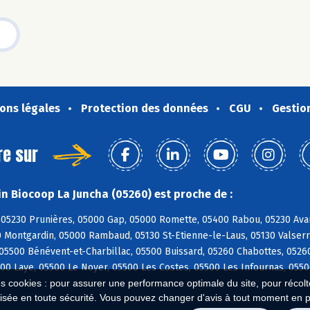
ons légales
Protection des données
CGU
Gestio
re sur
n Biocoop La Juncha (05260) est proche de :
05230 Prunières, 05000 Gap, 05000 Romette, 05400 Rabou, 05230 Avanç
 Montgardin, 05000 Rambaud, 05130 St-Etienne-le-Laus, 05130 Valserr
05500 Bénévent-et-Charbillac, 05500 Buissard, 05260 Chabottes, 0526
00 Laye, 05500 Le Noyer, 05500 Les Costes, 05500 Les Infournas, 055
es cookies : pour assurer une performance optimale du site, pour récolter
isée en toute sécurité. Vous pouvez changer d'avis à tout moment en 