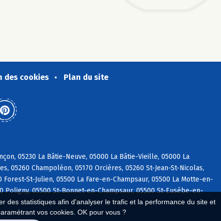
n des cookies
Plan du site
on, 05230 La Bâtie-Neuve, 05000 La Bâtie-Vieille, 05000 La
es, 05260 Champoléon, 05170 Orcières, 05260 St-Jean-St-Nicolas,
0 Forest-St-Julien, 05500 La Fare-en-Champsaur, 05500 La Motte-en-
00 Poligny, 05500 St-Bonnet-en-Champsaur, 05500 St-Eusèbe-en-
 des statistiques afin d'analyser le trafic et la performance du site et
paramétrant vos cookies. OK pour vous ?