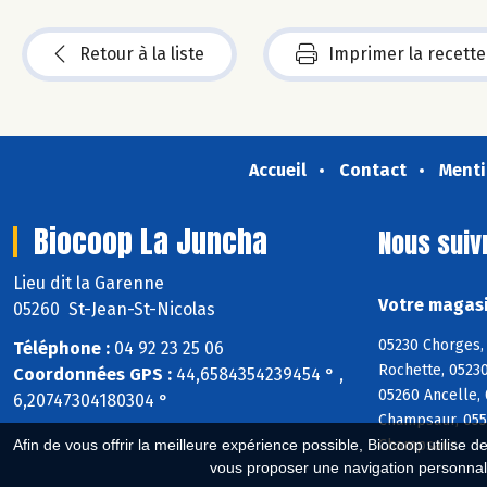
Retour à la liste
Imprimer la recette
Accueil
Contact
Menti
Biocoop La Juncha
Nous suiv
Lieu dit la Garenne
Votre magasi
05260 St-Jean-St-Nicolas
05230 Chorges, 
Téléphone :
04 92 23 25 06
Rochette, 05230
Coordonnées GPS :
44,6584354239454 ° ,
05260 Ancelle, 
6,20747304180304 °
Champsaur, 055
Champsaur
Afin de vous offrir la meilleure expérience possible, Biocoop utilise d
vous proposer une navigation personnal