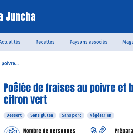
a Juncha
Actualités
Recettes
Paysans associés
Maga
poivre...
Poêlée de fraises au poivre et 
citron vert
Dessert
Sans gluten
Sans porc
Végétarien
Nombre de personnes
Prépara