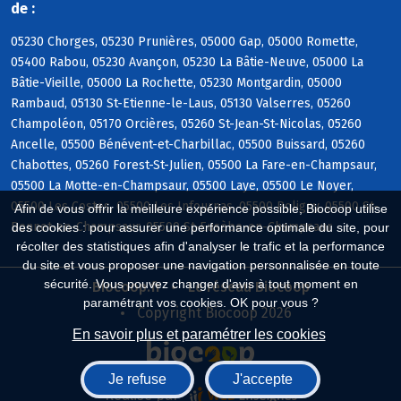
de :
05230 Chorges, 05230 Prunières, 05000 Gap, 05000 Romette,
05400 Rabou, 05230 Avançon, 05230 La Bâtie-Neuve, 05000 La
Bâtie-Vieille, 05000 La Rochette, 05230 Montgardin, 05000
Rambaud, 05130 St-Etienne-le-Laus, 05130 Valserres, 05260
Champoléon, 05170 Orcières, 05260 St-Jean-St-Nicolas, 05260
Ancelle, 05500 Bénévent-et-Charbillac, 05500 Buissard, 05260
Chabottes, 05260 Forest-St-Julien, 05500 La Fare-en-Champsaur,
05500 La Motte-en-Champsaur, 05500 Laye, 05500 Le Noyer,
05500 Les Costes, 05500 Les Infournas, 05500 Poligny, 05500 St-
Afin de vous offrir la meilleure expérience possible, Biocoop utilise
Bonnet-en-Champsaur, 05500 St-Eusèbe-en-Champsaur
des cookies : pour assurer une performance optimale du site, pour
récolter des statistiques afin d'analyser le trafic et la performance
du site et vous proposer une navigation personnalisée en toute
sécurité. Vous pouvez changer d'avis à tout moment en
Biocoop.fr
Le réseau Biocoop
paramétrant vos cookies. OK pour vous ?
Copyright Biocoop 2026
En savoir plus et paramétrer les cookies
Je refuse
J'accepte
Réalisé par