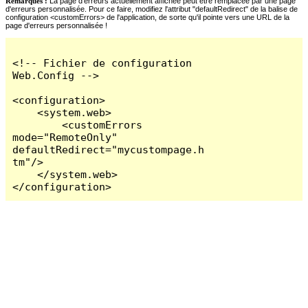
Remarques :
La page d'erreurs actuellement affichée peut être remplacée par une page
d'erreurs personnalisée. Pour ce faire, modifiez l'attribut "defaultRedirect" de la balise de
configuration <customErrors> de l'application, de sorte qu'il pointe vers une URL de la
page d'erreurs personnalisée !
<!-- Fichier de configuration 
Web.Config -->

<configuration>

    <system.web>

        <customErrors 
mode="RemoteOnly" 
defaultRedirect="mycustompage.h
tm"/>

    </system.web>

</configuration>