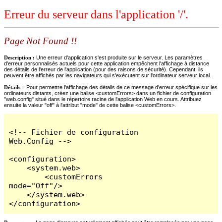
Erreur du serveur dans l'application '/'.
Page Not Found !!
Description :
Une erreur d'application s'est produite sur le serveur. Les paramètres
d'erreur personnalisés actuels pour cette application empêchent l'affichage à distance
des détails de l'erreur de l'application (pour des raisons de sécurité). Cependant, ils
peuvent être affichés par les navigateurs qui s'exécutent sur l'ordinateur serveur local.
Détails =
Pour permettre l'affichage des détails de ce message d'erreur spécifique sur les
ordinateurs distants, créez une balise <customErrors> dans un fichier de configuration
"web.config" situé dans le répertoire racine de l'application Web en cours. Attribuez
ensuite la valeur "off" à l'attribut "mode" de cette balise <customErrors>.
<!-- Fichier de configuration 
Web.Config -->

<configuration>

    <system.web>

        <customErrors 
mode="Off"/>

    </system.web>

</configuration>