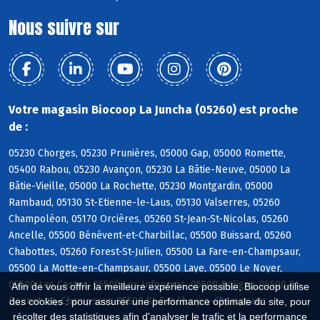
Nous suivre sur
Votre magasin Biocoop La Juncha (05260) est proche
de :
05230 Chorges, 05230 Prunières, 05000 Gap, 05000 Romette,
05400 Rabou, 05230 Avançon, 05230 La Bâtie-Neuve, 05000 La
Bâtie-Vieille, 05000 La Rochette, 05230 Montgardin, 05000
Rambaud, 05130 St-Etienne-le-Laus, 05130 Valserres, 05260
Champoléon, 05170 Orcières, 05260 St-Jean-St-Nicolas, 05260
Ancelle, 05500 Bénévent-et-Charbillac, 05500 Buissard, 05260
Chabottes, 05260 Forest-St-Julien, 05500 La Fare-en-Champsaur,
05500 La Motte-en-Champsaur, 05500 Laye, 05500 Le Noyer,
05500 Les Costes, 05500 Les Infournas, 05500 Poligny, 05500 St-
Afin de vous offrir la meilleure expérience possible, Biocoop utilise
Bonnet-en-Champsaur, 05500 St-Eusèbe-en-Champsaur
des cookies : pour assurer une performance optimale du site, pour
récolter des statistiques afin d'analyser le trafic et la performance