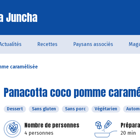
a Juncha
Actualités
Recettes
Paysans associés
Maga
mme caramélisée
Panacotta coco pomme caramé
Dessert
Sans gluten
Sans porc
Végétarien
Autom
Nombre de personnes
Prépara
4 personnes
20 min