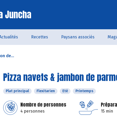
a Juncha
Actualités
Recettes
Paysans associés
Maga
on de...
Pizza navets & jambon de parm
Plat principal
Flexitarien
Eté
Printemps
Nombre de personnes
Prépara
4 personnes
15 min