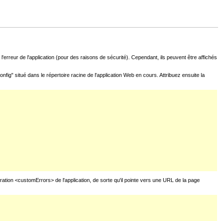
l'erreur de l'application (pour des raisons de sécurité). Cependant, ils peuvent être affichés
fig" situé dans le répertoire racine de l'application Web en cours. Attribuez ensuite la
uration <customErrors> de l'application, de sorte qu'il pointe vers une URL de la page