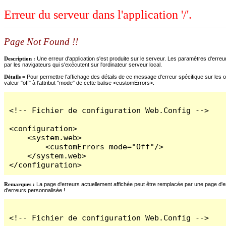
Erreur du serveur dans l'application '/'.
Page Not Found !!
Description :
Une erreur d'application s'est produite sur le serveur. Les paramètres d'erreur
par les navigateurs qui s'exécutent sur l'ordinateur serveur local.
Détails =
Pour permettre l'affichage des détails de ce message d'erreur spécifique sur les o
valeur "off" à l'attribut "mode" de cette balise <customErrors>.
<!-- Fichier de configuration Web.Config -->

<configuration>

    <system.web>

        <customErrors mode="Off"/>

    </system.web>

</configuration>
Remarques :
La page d'erreurs actuellement affichée peut être remplacée par une page d'erre
d'erreurs personnalisée !
<!-- Fichier de configuration Web.Config -->
