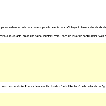
 personnalisés actuels pour cette application empêchent l'affichage à distance des détails de 
rdinateurs distants, créez une balise <customErrors> dans un fichier de configuration "web.con
urs personnalisée. Pour ce faire, modifiez l'attribut "defaultRedirect" de la balise de config