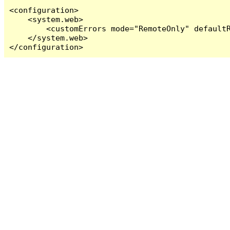
<configuration>

    <system.web>

        <customErrors mode="RemoteOnly" defaultR
    </system.web>

</configuration>