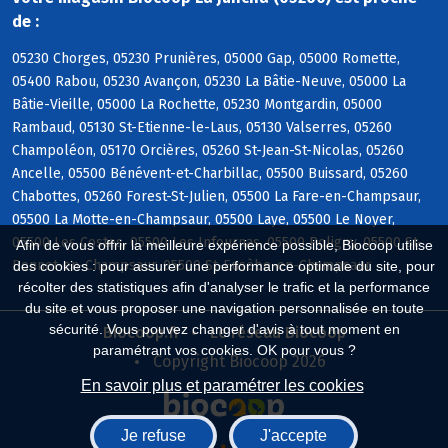
de :
05230 Chorges, 05230 Prunières, 05000 Gap, 05000 Romette,
05400 Rabou, 05230 Avançon, 05230 La Bâtie-Neuve, 05000 La
Bâtie-Vieille, 05000 La Rochette, 05230 Montgardin, 05000
Rambaud, 05130 St-Etienne-le-Laus, 05130 Valserres, 05260
Champoléon, 05170 Orcières, 05260 St-Jean-St-Nicolas, 05260
Ancelle, 05500 Bénévent-et-Charbillac, 05500 Buissard, 05260
Chabottes, 05260 Forest-St-Julien, 05500 La Fare-en-Champsaur,
05500 La Motte-en-Champsaur, 05500 Laye, 05500 Le Noyer,
05500 Les Costes, 05500 Les Infournas, 05500 Poligny, 05500 St-
Afin de vous offrir la meilleure expérience possible, Biocoop utilise
Bonnet-en-Champsaur, 05500 St-Eusèbe-en-Champsaur
des cookies : pour assurer une performance optimale du site, pour
récolter des statistiques afin d'analyser le trafic et la performance
du site et vous proposer une navigation personnalisée en toute
sécurité. Vous pouvez changer d'avis à tout moment en
Biocoop.fr
Le réseau Biocoop
paramétrant vos cookies. OK pour vous ?
Copyright Biocoop 2026
En savoir plus et paramétrer les cookies
Je refuse
J'accepte