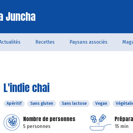
a Juncha
Actualités
Recettes
Paysans associés
Maga
L'indie chai
Apéritif
Sans gluten
Sans lactose
Vegan
Végétali
Nombre de personnes
Prépara
5 personnes
15 min