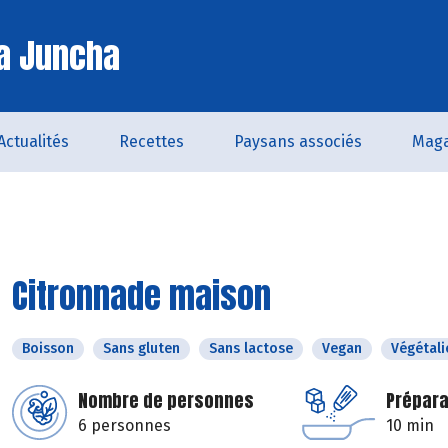
a Juncha
Actualités
Recettes
Paysans associés
Maga
Citronnade maison
Boisson
Sans gluten
Sans lactose
Vegan
Végétali
Nombre de personnes
Prépara
6 personnes
10 min