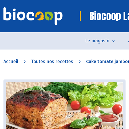
Biocoop L
Le magasin
Accueil
Toutes nos recettes
Cake tomate jambo