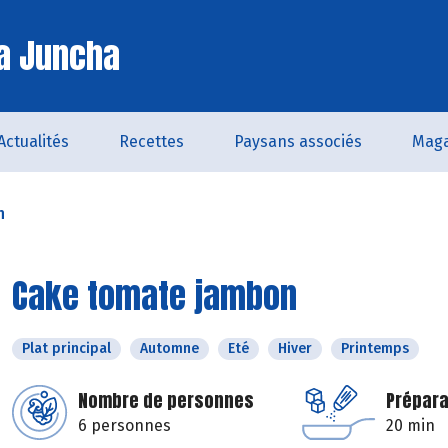
a Juncha
Actualités
Recettes
Paysans associés
Maga
n
Cake tomate jambon
Plat principal
Automne
Eté
Hiver
Printemps
Nombre de personnes
Prépara
6 personnes
20 min