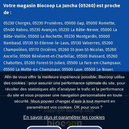
Votre magasin Biocoop La Juncha (05260) est proche
de :
05230 Chorges, 05230 Prunières, 05000 Gap, 05000 Romette,
05400 Rabou, 05230 Avançon, 05230 La Bâtie-Neuve, 05000 La
Bâtie-Vieille, 05000 La Rochette, 05230 Montgardin, 05000
Rambaud, 05130 St-Etienne-le-Laus, 05130 Valserres, 05260
Champoléon, 05170 Orcières, 05260 St-Jean-St-Nicolas, 05260
Ancelle, 05500 Bénévent-et-Charbillac, 05500 Buissard, 05260
Chabottes, 05260 Forest-St-Julien, 05500 La Fare-en-Champsaur,
05500 La Motte-en-Champsaur, 05500 Laye, 05500 Le Noyer,
05500 Les Costes, 05500 Les Infournas, 05500 Poligny, 05500 St-
Afin de vous offrir la meilleure expérience possible, Biocoop utilise
Bonnet-en-Champsaur, 05500 St-Eusèbe-en-Champsaur
des cookies : pour assurer une performance optimale du site, pour
récolter des statistiques afin d'analyser le trafic et la performance
du site et vous proposer une navigation personnalisée en toute
sécurité. Vous pouvez changer d'avis à tout moment en
Biocoop.fr
Le réseau Biocoop
paramétrant vos cookies. OK pour vous ?
Copyright Biocoop 2026
En savoir plus et paramétrer les cookies