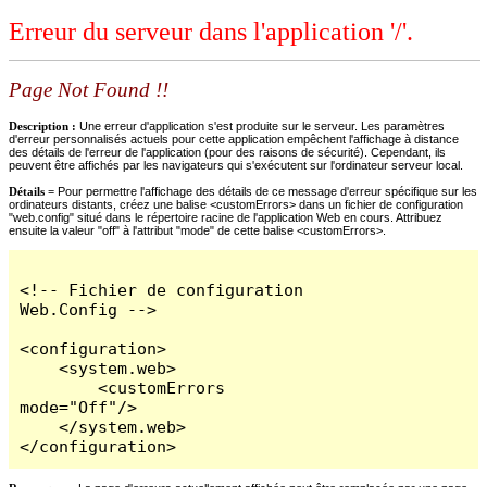
Erreur du serveur dans l'application '/'.
Page Not Found !!
Description :
Une erreur d'application s'est produite sur le serveur. Les paramètres
d'erreur personnalisés actuels pour cette application empêchent l'affichage à distance
des détails de l'erreur de l'application (pour des raisons de sécurité). Cependant, ils
peuvent être affichés par les navigateurs qui s'exécutent sur l'ordinateur serveur local.
Détails =
Pour permettre l'affichage des détails de ce message d'erreur spécifique sur les
ordinateurs distants, créez une balise <customErrors> dans un fichier de configuration
"web.config" situé dans le répertoire racine de l'application Web en cours. Attribuez
ensuite la valeur "off" à l'attribut "mode" de cette balise <customErrors>.
<!-- Fichier de configuration 
Web.Config -->

<configuration>

    <system.web>

        <customErrors 
mode="Off"/>

    </system.web>

</configuration>