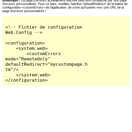
Remarques :
La page d'erreurs actuellement affichée peut être remplacée par une page
d'erreurs personnalisée. Pour ce faire, modifiez l'attribut "defaultRedirect" de la balise de
configuration <customErrors> de l'application, de sorte qu'il pointe vers une URL de la
page d'erreurs personnalisée !
<!-- Fichier de configuration 
Web.Config -->

<configuration>

    <system.web>

        <customErrors 
mode="RemoteOnly" 
defaultRedirect="mycustompage.h
tm"/>

    </system.web>

</configuration>