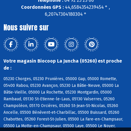
Téléphone :
04 92 23 25 06
Coordonnées GPS :
44,6584354239454 ° ,
6,20747304180304 °
Nous suivre sur
Votre magasin Biocoop La Juncha (05260) est proche
de :
05230 Chorges, 05230 Prunières, 05000 Gap, 05000 Romette,
05400 Rabou, 05230 Avançon, 05230 La Bâtie-Neuve, 05000 La
Bâtie-Vieille, 05000 La Rochette, 05230 Montgardin, 05000
Rambaud, 05130 St-Etienne-le-Laus, 05130 Valserres, 05260
Champoléon, 05170 Orcières, 05260 St-Jean-St-Nicolas, 05260
Ancelle, 05500 Bénévent-et-Charbillac, 05500 Buissard, 05260
Chabottes, 05260 Forest-St-Julien, 05500 La Fare-en-Champsaur,
05500 La Motte-en-Champsaur, 05500 Laye, 05500 Le Noyer,