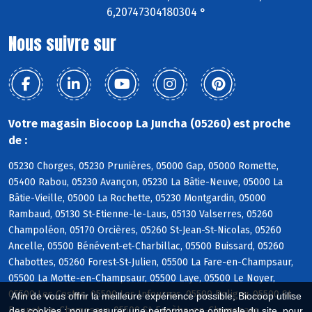
6,20747304180304 °
Nous suivre sur
Votre magasin Biocoop La Juncha (05260) est proche
de :
05230 Chorges, 05230 Prunières, 05000 Gap, 05000 Romette,
05400 Rabou, 05230 Avançon, 05230 La Bâtie-Neuve, 05000 La
Bâtie-Vieille, 05000 La Rochette, 05230 Montgardin, 05000
Rambaud, 05130 St-Etienne-le-Laus, 05130 Valserres, 05260
Champoléon, 05170 Orcières, 05260 St-Jean-St-Nicolas, 05260
Ancelle, 05500 Bénévent-et-Charbillac, 05500 Buissard, 05260
Chabottes, 05260 Forest-St-Julien, 05500 La Fare-en-Champsaur,
05500 La Motte-en-Champsaur, 05500 Laye, 05500 Le Noyer,
05500 Les Costes, 05500 Les Infournas, 05500 Poligny, 05500 St-
Afin de vous offrir la meilleure expérience possible, Biocoop utilise
Bonnet-en-Champsaur, 05500 St-Eusèbe-en-Champsaur
des cookies : pour assurer une performance optimale du site, pour