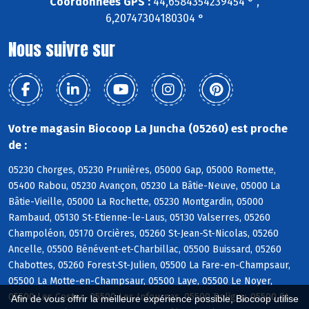
Coordonnées GPS :
44,6584354239454 ° ,
6,20747304180304 °
Nous suivre sur
Votre magasin Biocoop La Juncha (05260) est proche
de :
05230 Chorges, 05230 Prunières, 05000 Gap, 05000 Romette,
05400 Rabou, 05230 Avançon, 05230 La Bâtie-Neuve, 05000 La
Bâtie-Vieille, 05000 La Rochette, 05230 Montgardin, 05000
Rambaud, 05130 St-Etienne-le-Laus, 05130 Valserres, 05260
Champoléon, 05170 Orcières, 05260 St-Jean-St-Nicolas, 05260
Ancelle, 05500 Bénévent-et-Charbillac, 05500 Buissard, 05260
Chabottes, 05260 Forest-St-Julien, 05500 La Fare-en-Champsaur,
05500 La Motte-en-Champsaur, 05500 Laye, 05500 Le Noyer,
05500 Les Costes, 05500 Les Infournas, 05500 Poligny, 05500 St-
Afin de vous offrir la meilleure expérience possible, Biocoop utilise