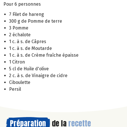
Pour 6 personnes
7 Filet de hareng
300 g de Pomme de terre
3 Pomme
2 échalote
1 c. à s. de Câpres
1 c. à s. de Moutarde
1 c. à s. de Crème fraîche épaisse
1 Citron
5 cl de Huile d'olive
2 c. à s. de Vinaigre de cidre
Ciboulette
Persil
Préparation
de la
recette